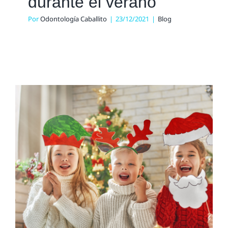
durante el verano
Por
Odontología Caballito
|
23/12/2021
|
Blog
Recomendaciones para
cuidar los dientes de los
niños en navidad
Blog