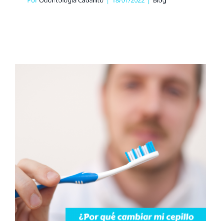
Por
Odontología Caballito
|
18/01/2022
|
Blog
¿Por qué cambiar mi
cepillo de dientes si tuve
covid?
Blog