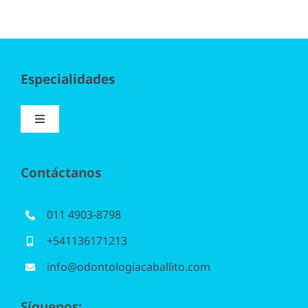
Especialidades
Toggle
Navigation
Implantología
Contáctanos
Blanqueamiento
011 4903-8798
+541136171213
Periodoncia
info@odontologiacaballito.com
Odontopediatría
Síguenos: