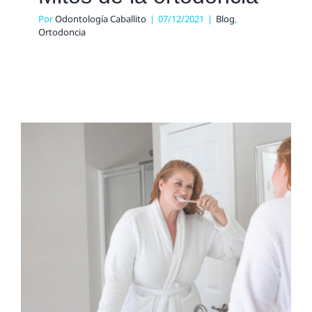
Por
Odontología Caballito
|
07/12/2021
|
Blog
,
Ortodoncia
Higiene bucal y
enfermedades
cardiovasculares
Blog