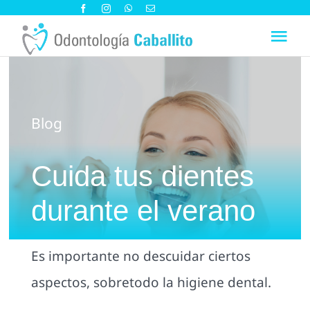
Saltar
al
Tog
contenido
Nav
Sobre nosotros
Blog
Especialidades
Cuida tus dientes
Blog
durante el verano
Contacto y Cómo llegar
Es importante no descuidar ciertos
aspectos, sobretodo la higiene dental.