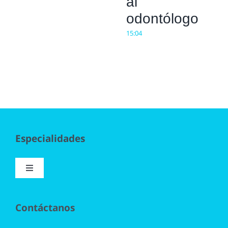
al
odontólogo
15:04
Especialidades
Toggle
Navigation
Implantología
Contáctanos