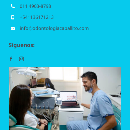
Blanqueamiento
011 4903-8798
+541136171213
Periodoncia
info@odontologiacaballito.com
Odontopediatría
Síguenos:
Ortodoncia
Endodoncia