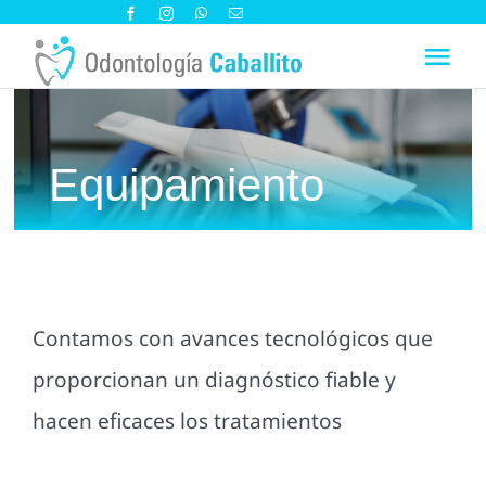
Saltar
al
Tog
contenido
Nav
Sobre nosotros
Equipamiento
Especialidades
Blog
Contamos con avances tecnológicos que
Contacto y Cómo llegar
proporcionan un diagnóstico fiable y
hacen eficaces los tratamientos