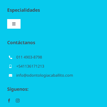
Especialidades
Toggle
Navigation
Implantología
Contáctanos
Blanqueamiento
011 4903-8798
+541136171213
Periodoncia
info@odontologiacaballito.com
Odontopediatría
Síguenos:
Ortodoncia