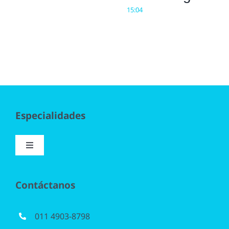
15:04
Especialidades
Toggle
Navigation
Implantología
Contáctanos
Blanqueamiento
011 4903-8798