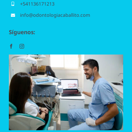
+541136171213
Periodoncia
info@odontologiacaballito.com
Odontopediatría
Síguenos:
Ortodoncia
Endodoncia