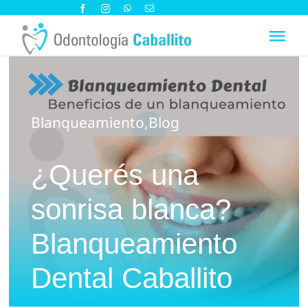
Saltar
al
Tog
contenido
Nav
Sobre nosotros
Blanqueamiento
,
Blog
Especialidades
¿Querés una
Blog
sonrisa blanca?
Contacto y Cómo llegar
Blanqueamiento
Dental Caballito