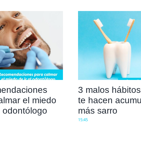
endaciones
3 malos hábito
almar el miedo
te hacen acumu
al odontólogo
más sarro
15:45