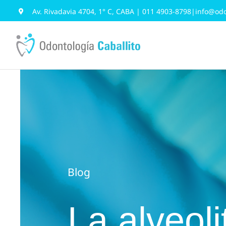
Saltar
Av. Rivadavia 4704, 1° C, CABA
|
011 4903-8798
|
info@odo
al
contenido
Blog
La alveolit