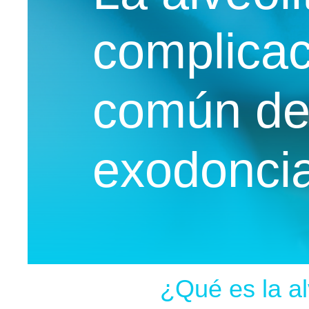
complica
común de
exodonci
¿Qué es la al