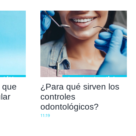
s que
¿Para qué sirven los
lar
controles
odontológicos?
11:19