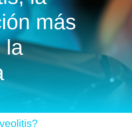
ción más
 la
a
veolitis?