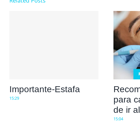
Related Posts
Importante-Estafa
Recom
para c
15:29
de ir 
15:04