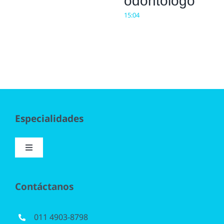
odontólogo
15:04
Especialidades
Toggle
Navigation
Implantología
Contáctanos
Blanqueamiento
011 4903-8798