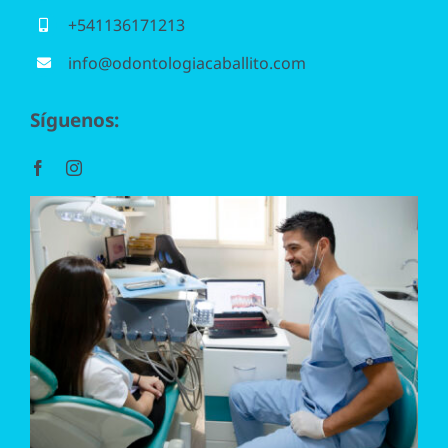
+541136171213
Periodoncia
info@odontologiacaballito.com
Odontopediatría
Síguenos:
Ortodoncia
Endodoncia