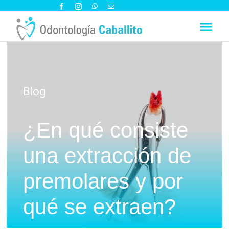
Saltar
al
Tog
contenido
Nav
Sobre nosotros
Blog
Especialidades
¿En qué consiste
Blog
una extracción de
Contacto y Cómo llegar
premolares y por
qué se extraen?