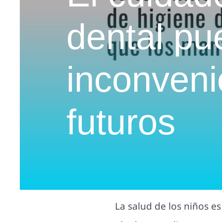
dental pu
inconveni
futuros
La salud de los niños e