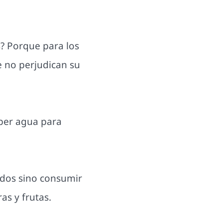
s? Porque para los
e no perjudican su
eber agua para
ados sino consumir
s, verduras y frutas.