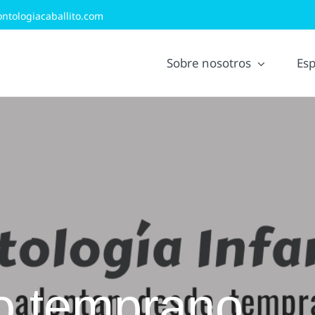
ntologiacaballito.com
Sobre nosotros
Esp
o temprano