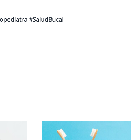
opediatra
#SaludBucal